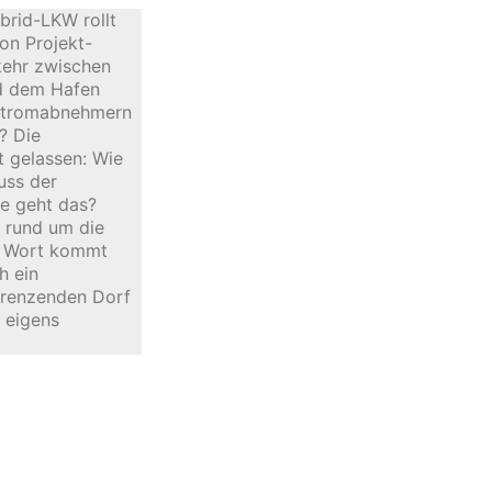
brid-LKW rollt
on Projekt-
kehr zwischen
nd dem Hafen
 Stromabnehmern
? Die
t gelassen: Wie
uss der
ie geht das?
 rund um die
Zu Wort kommt
h ein
grenzenden Dorf
 eigens