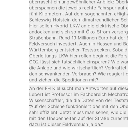
überrascht ein ungewöhnlicher Anblick: Oberl
überspannen die jeweils rechte Fahrspur auf 
fünf Kilometern. Auf dem sogenannten eHigh
Schleswig-Holstein den klimafreundlichen Sc
Hier sollen Hybrid-LKW an die elektrische Ob
andocken und sich so mit Öko-Strom versorge
Straßenbahn. Rund 19 Millionen Euro hat der 
Feldversuch investiert. Auch in Hessen und B
Württemberg entstehen Teststrecken. Sobald 
Oberleitungs-LKW hier rollen beginnt die Fors
CO2 lässt sich tatsächlich einsparen? Wie war
die Anlage und wie wirtschaftlich? Verkrafte
den schwankenden Verbrauch? Wie reagiert d
und ziehen die Speditionen mit?
An der FH Kiel sucht man Antworten auf dies
Lebert ist Professor im Fachbereich Mechatro
Wissenschaftler, die die Daten von der Tests
“Auf der Schiene funktioniert das mit den Obe
sehr effizient. Jetzt muss man sehen, wie d
mit den Unebenheiten auf der Straße zurech
dazu ist dieser Feldversuch ja da.“