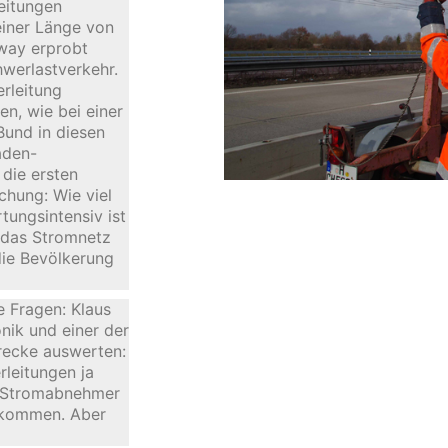
eitungen
einer Länge von
way erprobt
hwerlastverkehr.
erleitung
n, wie bei einer
Bund in diesen
aden-
die ersten
chung: Wie viel
tungsintensiv ist
t das Stromnetz
ie Bevölkerung
e Fragen: Klaus
nik und einer der
trecke auswerten:
rleitungen ja
ie Stromabnehmer
tkommen. Aber