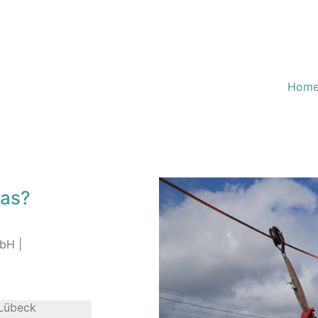
Hom
das?
bH |
 Lübeck